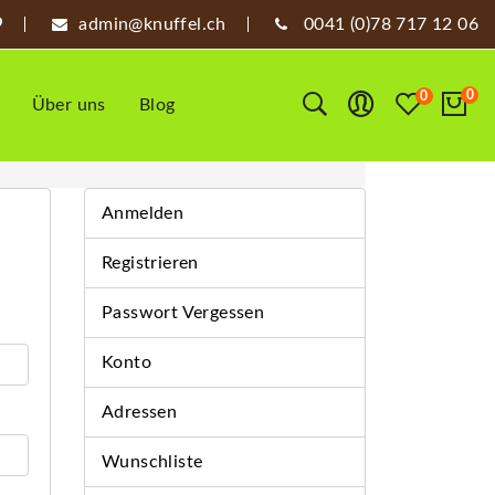
admin@knuffel.ch
0041 (0)78 717 12 06
0
0
Über uns
Blog
Anmelden
Registrieren
Passwort Vergessen
Konto
Adressen
Wunschliste