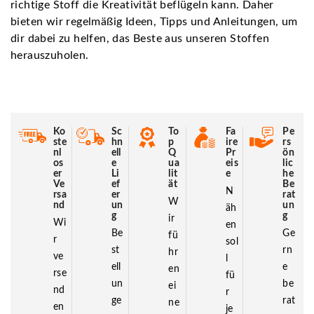
richtige Stoff die Kreativität beflügeln kann. Daher
bieten wir regelmäßig Ideen, Tipps und Anleitungen, um
dir dabei zu helfen, das Beste aus unseren Stoffen
herauszuholen.
Ko
Sc
To
Fa
Pe
ste
hn
p
ire
rs
nl
ell
Q
Pr
ön
os
e
ua
eis
lic
er
Li
lit
e
he
Ve
ef
ät
Be
N
rsa
er
rat
W
nd
un
un
äh
g
g
ir
Wi
en
Be
Ge
fü
r
sol
st
rn
hr
ve
l
ell
e
en
rse
fü
un
be
ei
nd
r
ge
rat
ne
en
je