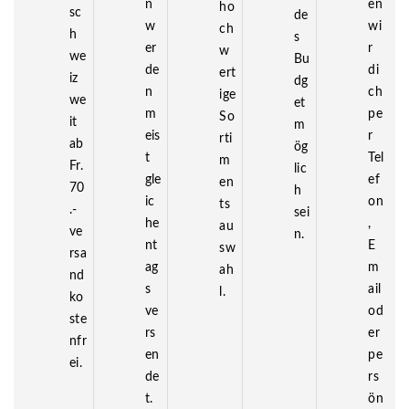
n
en
ho
sc
de
w
wi
ch
h
s
er
r
w
we
Bu
de
di
ert
iz
dg
n
ch
ige
we
et
m
pe
So
it
m
eis
r
rti
ab
ög
t
Tel
m
Fr.
lic
gle
ef
en
70
h
ic
on
ts
.-
sei
he
,
au
ve
n.
nt
E
sw
rsa
ag
m
ah
nd
s
ail
l.
ko
ve
od
ste
rs
er
nfr
en
pe
ei.
de
rs
t.
ön