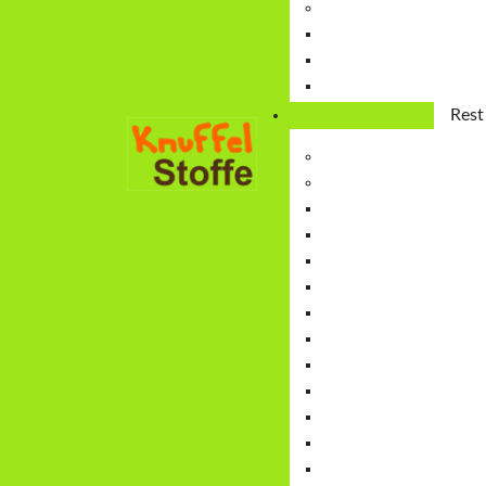
V
Guts
St
Rest
Restpost
Ausve
Besch
So
S
Swea
Visko