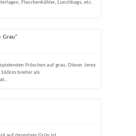
nterlagen, Flaschenkühler, Lunchbags, etc.
e Grau"
 spielenden Fröschen auf grau. Dieser Jerey
n 160cm breiter als
t..
sli auf dezentem Grün ist