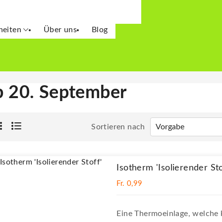
eitung 'Leseknochen'
asken Zubehör
Nähkurse
heiten
Über uns
Blog
b 20. September
Sortieren nach
Isotherm 'Isolierender Sto
Fr. 0,99
Eine Thermoeinlage, welche 