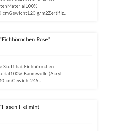
aftenMaterial100%
0 cmGewicht120 g/m2Zertifiz..
"Eichhörnchen Rose"
te Stoff hat Eichhörnchen
terial100% Baumwolle (Acryl-
140 cmGewicht245..
"Hasen Hellmint"