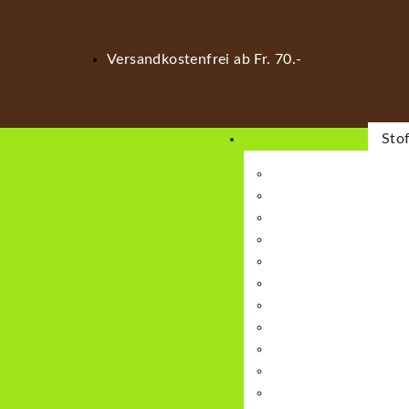
Versandkostenfrei ab Fr. 70.-
Sto
Jerse
Bün
Beschicht
Baum
Cord
Badean
Canvas/Ta
French Terry
Fla
Kuns
Bio-