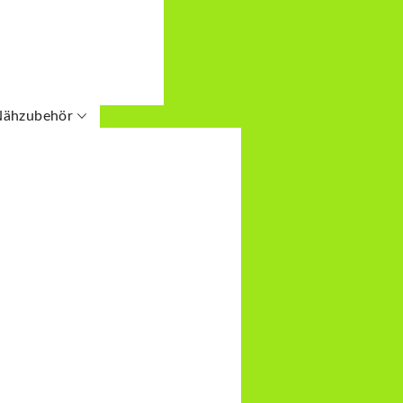
oque
quard
ans
ouble Gauze
ilz
e/Nicky
Nähzubehör
shell
Bommelborte
penfleece
ettverschlüsse
stoffe
Knöpfe
ill
Nähgarn
kose
Nähhilfen
odal-Jersey
Ösen
e Stoffe
Overlockgarn
ches Papier
ssverschlüsse
nde Baumwolle
os Reissverschlüsse
posten
dlos Reissverschlüsse
ng Kollektion
dlos Reissverschlüsse
lisy
n-Reissverschluss
 Mix n'Match