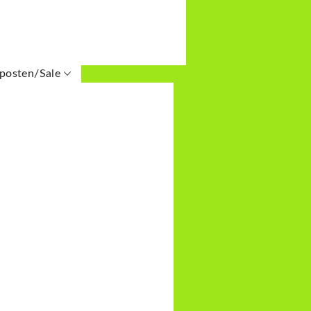
erschlüsse
chein
Druckknöpfe
Nuggiclips
eckverschlüsse
Vlieseline
posten/Sale
Div. Bänder
en Stoffe/Mercerie
Gummibänder
rkauf bis 60%
Gurtbänder
Jersey
Kordelbänder
Bündchen
Passepoil
Baumwolle
Repsbänder
ichtete Stoffe
Schrägbänder
mmer Sweat
pitzenbänder
t/Alpenfleece
Webbänder
se-/Modaljersey
Glöckli
Canvas
Jacquard
Div. Stoffe
Mercerie