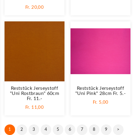
Fr. 20,00
Reststück Jerseystoff
Reststück Jerseystoff
"Uni Rostbraun" 60cm
"Uni Pink" 28cm Fr. 5.-
Fr. 11.-
Fr. 5,00
Fr. 11,00
1
2
3
4
5
6
7
8
9
>