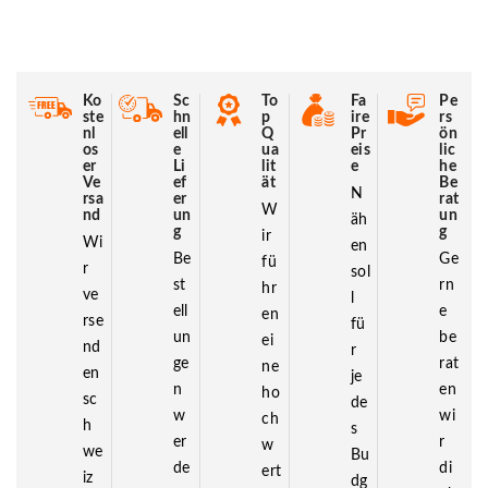
Ko
Sc
To
Fa
Pe
ste
hn
p
ire
rs
nl
ell
Q
Pr
ön
os
e
ua
eis
lic
er
Li
lit
e
he
Ve
ef
ät
Be
N
rsa
er
rat
W
nd
un
un
äh
g
g
ir
Wi
en
Be
Ge
fü
r
sol
st
rn
hr
ve
l
ell
e
en
rse
fü
un
be
ei
nd
r
ge
rat
ne
en
je
n
en
ho
sc
de
w
wi
ch
h
s
er
r
w
we
Bu
de
di
ert
iz
dg