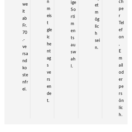
n
ch
ige
we
et
m
pe
So
it
m
eis
r
rti
ab
ög
t
Tel
m
Fr.
lic
gle
ef
en
70
h
ic
on
ts
.-
sei
he
,
au
ve
n.
nt
E
sw
rsa
ag
m
ah
nd
s
ail
l.
ko
ve
od
ste
rs
er
nfr
en
pe
ei.
de
rs
t.
ön
lic
h.