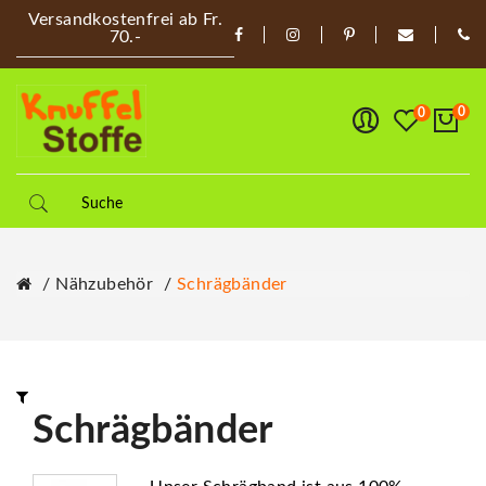
Versandkostenfrei ab Fr.
70.-
0
0
Nähzubehör
Schrägbänder
Schrägbänder