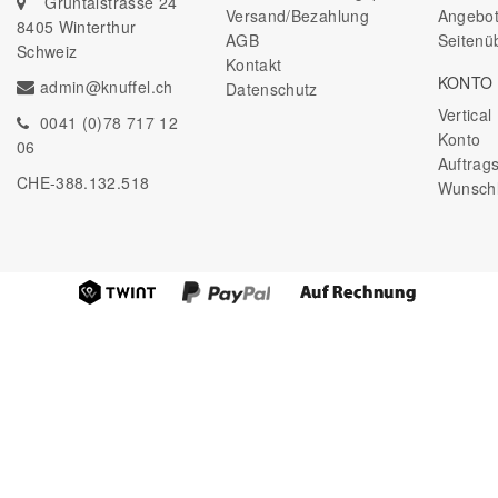
Grüntalstrasse 24
Versand/Bezahlung
Angebo
8405 Winterthur
AGB
Seitenü
Schweiz
Kontakt
KONTO
admin@knuffel.ch
Datenschutz
Vertica
0041 (0)78 717 12
Konto
06
Auftrags
CHE-388.132.518
Wunschl