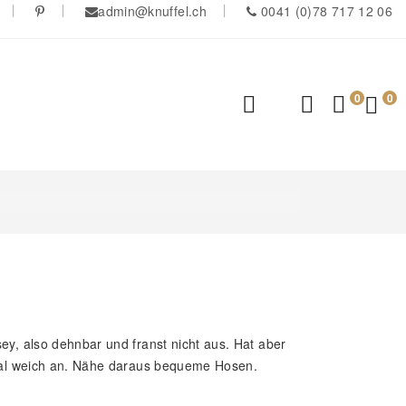
admin@knuffel.ch
0041 (0)78 717 12 06
0
0
ey, also dehnbar und franst nicht aus. Hat aber
otal weich an. Nähe daraus bequeme Hosen.