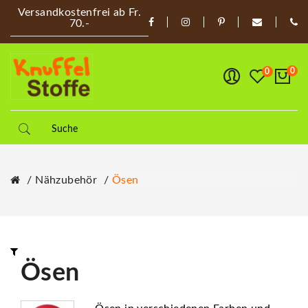
Versandkostenfrei ab Fr.
70.-
0
0
Nähzubehör
Ösen
Ösen