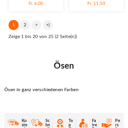
Fr. 6,00
Fr. 11,50
1
2
>
>|
Zeige 1 bis 20 von 25 (2 Seite(n))
Ösen
Ösen in ganz verschiedenen Farben
Ko
Sc
To
Fa
Pe
ste
hn
p
ire
rs