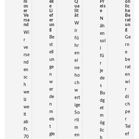
nl
ell
Q
Pr
ön
os
e
ua
eis
lic
er
Li
lit
e
he
Ve
ef
ät
Be
N
rsa
er
rat
W
nd
un
un
äh
g
g
ir
Wi
en
Be
Ge
fü
r
sol
st
rn
hr
ve
l
ell
e
en
rse
fü
un
be
ei
nd
r
ge
rat
ne
en
je
n
en
ho
sc
de
w
wi
ch
h
s
er
r
w
we
Bu
de
di
ert
iz
dg
n
ch
ige
we
et
m
pe
So
it
m
eis
r
rti
ab
ög
t
Tel
m
Fr.
lic
gle
ef
en
70
h