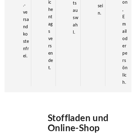
ic
on
ts
.-
sei
he
,
au
ve
n.
nt
E
sw
rsa
ag
m
ah
nd
s
ail
l.
ko
ve
od
ste
rs
er
nfr
en
pe
ei.
de
rs
t.
ön
lic
h.
Stoffladen und
Online-Shop