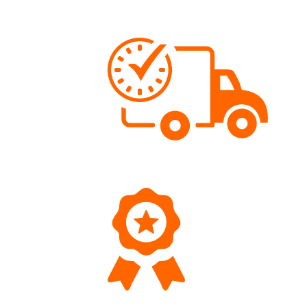
Kostenloser Versand
Wir versenden schweizweit ab Fr. 70.- versandko
Schnelle Lieferung
Bestellungen werden meist gleichentags versende
Top Qualität