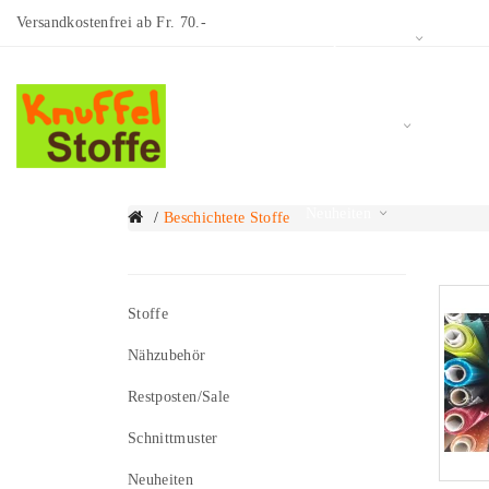
Versandkostenfrei ab Fr. 70.-
Restposten/Sale
Schnittmuster
Neuheiten
Beschichtete Stoffe
Bes
Kategorien
Über uns
Stoffe
Nähzubehör
Blog
Restposten/Sale
Schnittmuster
Neuheiten