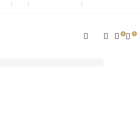
admin@knuffel.ch
0041 (0)78 717 12 06
0
0
isen
für dein nächstes Nähprojekt. Wie wär's mit einem