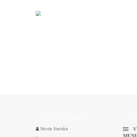
Gerne beraten wir dich per Telefon, Email oder 
KONTAKT/IMPRESSUM
INFO
V
Nicole Steinlin
MEN