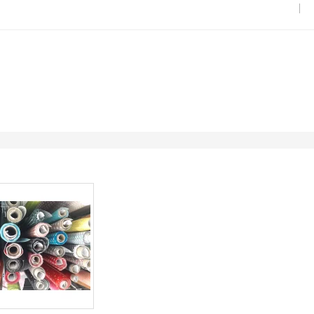
chichtete Stoffe
Kaufe beschichtete Stoffe
zu reduzierten Pre
kleinen Neccessaire oder Shampootäschli?