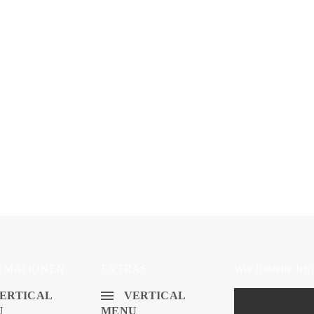
persönlich.
Stoffladen und Online-Shop
Willst du die Stoffe lieber anschauen und fühlen bevor du sie kau
du die ganze Auswahl. Komm vorbei wir beraten dich gerne! So kan
Onlineshop oder vor Ort.
Stoffladen
Kontakt
RMATIONEN
EXTRAS
Wie Bestelle Ich
ERTICAL
VERTICAL
U
MENU